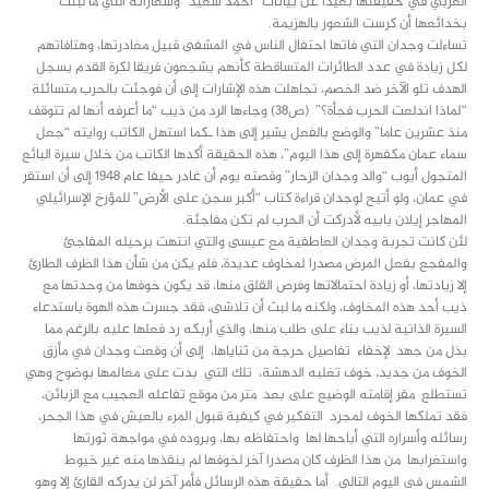
العربي في حقيقتها بعيدا عن بيانات “أحمد سعيد” وشعاراته التي ما لبثت
بخدائعها أن كرست الشعور بالهزيمة.
تساءلت وجدان التي فاتها احتفال الناس في المشفى قبيل مغادرتها، وهتافاتهم
لكل زيادة في عدد الطائرات المتساقطة كأنهم يشجعون فريقا لكرة القدم يسجل
الهدف تلو الآخر ضد الخصم، تجاهلت هذه الإشارات إلى أن فوجئت بالحرب متسائلة
“لماذا اندلعت الحرب فجأة؟” (ص38) وجاءها الرد من ذيب “ما أعرفه أنها لم تتوقف
منذ عشرين عاما” والوضع بالفعل يشير إلى هذا ـكما استهل الكاتب روايته “جعل
سماء عمان مكفهرة إلى هذا اليوم”، هذه الحقيقة أكدها الكاتب من خلال سيرة البائع
المتجول أيوب “والد وجدان الزحار” وقصته يوم أن غادر حيفا عام 1948 إلى أن استقر
في عمان، ولو أتيح لوجدان قراءة كتاب “أكبر سجن على الأرض” للمؤرخ الإسرائيلي
المهاجر إيلان بابيه لأدركت أن الحرب لم تكن مفاجئة.
لئن كانت تجربة وجدان العاطفية مع عيسى والتي انتهت برحيله المفاجئ
والمفجع بفعل المرض مصدرا لمخاوف عديدة، فلم يكن من شأن هذا الظرف الطارئ
إلا زيادتها، أو زيادة احتمالاتها وفرص القلق منها، قد يكون خوفها من وحدتها مع
ذيب أحد هذه المخاوف، ولكنه ما لبث أن تلاشى، فقد جسرت هذه الهوة باستدعاء
السيرة الذاتية لذيب بناء على طلب منها، والذي أربكه رد فعلها عليه بالرغم مما
بذل من جهد لإخفاء تفاصيل حرجة من ثناياها، إلى أن وقعت وجدان في مأزق
الخوف من جديد، خوف تغلبه الدهشة، تلك التي بدت على معالمها بوضوح وهي
تستطلع مقر إقامته الوضيع على بعد متر من موقع تفاعله العجيب مع الزبائن،
فقد تملكها الخوف لمجرد التفكير في كيفية قبول المرء بالعيش في هذا الجحر،
رسائله وأسراره التي أباحها لها واحتفاظه بها، وبروده في مواجهة ثورتها
واستغرابها من هذا الظرف كان مصدرا آخر لخوفها لم ينقذها منه غير خيوط
الشمس في اليوم التالي. أما حقيقة هذه الرسائل فأمر آخر لن يدركه القارئ إلا وهو