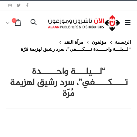
الرئيسية
مؤلفون
مرآة النقد
“لـــيلــــة واحــــــدة تـــــكـــــفي”، سرد رشيق لهزيمة مُرّة
“لـــيلــــة واحــــــدة
تـــــكـــــفي”، سرد رشيق لهزيمة
مُرّة
class="inline-block portfolio-desc">portfolio