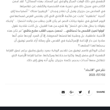
النفسي في ذلك الوقت المبكر والوعي غير المعتاد بهذه المسائل؟ لقد أمعن
الكاتب في سبيل ذلك في تعرية هذه الشخصية والكشف عن تفاصيلها.
في السادس من حزيران وقبل أن تغادر وجدان ” الريفييرا سناك ” أصغيا معا إلى
أغنية “عاطفية” غابت عن قائمة الأغاني التي كان يقتنص الفرص لسماعها في
اليوم السابق في نشوة بيانات النصر، لم يكن الابن يطلب من والده انتصارا…. “وابنك
يقولك يا بطل هات لي انتصار” ولا شيء من هذا القبيل، بل كانت شادية تقول
“
قولوا لعين الشمس ما تحماشي…. لحسن حبيب القلب صابح ماشي
” لم تكن هذه
الأغنية عاطفية، بل وطنية لها قصتها المعروفة، إلا أن السرد أوردها على أنها
صادرة عن دار الإذاعة الإسرائيلية في القدس، فأي رسالة أراد قاسم توفيق أن
يحملها لهذا المشهد؟!
تمكن الروائي قاسم توفيق من تقديم الرواية بسرد رشيق وشيق برغم عمق القراءة
النفسية التي مضى إليها، وكثرة مدخلاتها ومركباتها، ساعيا لقراءة الأرضية التي
تتفاعل معها أحداث بحجم نكسة حزيران. وأرى أنه وفق إلى ذلك.
نشر في “الاتحاد”
07/02/ 2023
SHARE