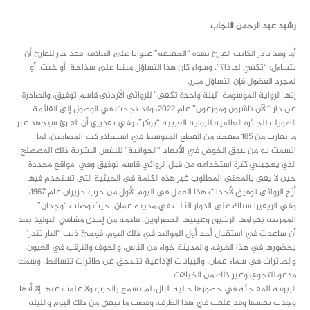
text
رشيد عبد الرحمن النجاب
أما وقد بادر الكاتب القارئ بهذه “الحقيقة” عنوانا على الغلاف، فقد جاز للقارئ أن
يتساءل: “تكفي لماذا؟”، وسواء كان هذا التساؤل مبنيا على سذاجة، أو خبث، أو
لمجرد الفضول فإن التساؤل مبرر
.
إنها الرواية الموسومة “ليلة واحدة تكفي” للروائي الأردني قاسم توفيق، والصادرة
عن دار “الآن ناشرون وموزعون” عام 2022، وقد نجحت في الوصول إلى القائمة
الطويلة للجائزة العالمية للرواية العربية “بوكر”، وفي تقديري أن القارئ سيجهد عبر
ما يقارب من 185 صفحة من القطع المتوسط في استجلاء كنه المضامين، لما
اتسمت به من عمق الخوض في الأبعاد “الجوانية” للنفس البشرية ذلك المصطلح
الذي يعجبني كثرة استخدامه من قبل الروائي قاسم توفيق وفي مواقع محددة
حين لا يفي بالمعنى المطلوب غير هذه الكلمة في الحيثية التي تستخدم فيها.
أرّخ الروائي توفيق لأحداث هذا العمل في اليوم الأول من حرب حزيران عام 1967،
وفي الريفيرا سناك على الدوار الثالث في مدينة عمان، حيث وصلت “وجدان”
الممرضة بقوامها الرشيق وعينيها الخضراوين، قادمة من إحدى مشافي التوليد بعد
أن ساعدت في استقبال أحد أول المواليد في ذلك اليوم، فوجئ ذيب “البار تندر”
بحضورها في هذا الظرف، والمدينة خواء من الناس، والخوف والترقب في العيون،
والطائرات في سماء عمان، والبيانات الإذاعية تتلاحق عن طائرات تتساقط، وسمك
مدعو للتجوع، وغير ذلك من الخيالات.
الزبونة المفاجئة في حضورها خالية البال، لم تسمع بالحرب ولا علمت عنها إلا أنها
وجدت نفسها وقد علقت في هذا الظرف، وقضت ما تبقى من ذلك اليوم والليلة