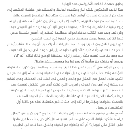
يطوي صفحة الغلاف الأخيرة من هذه الرواية.
هذا الذيب المتمترس خلف البار ومقاعده العالية، والمستند في خلفية المشهد إلى
صف من الزجاجات تعددت ألوانها كما تعددت حكاياتها، الملتجئ للصمت غالبا،
متخذا منه مصدر قوة ظاهرية، وعلامة إعجاب من كثيرين على أنه صفة إيجابية،
وبرغم قوته الظاهرية، وادعائه بمعرفة نفوس الزبائن، وقدرته على الغوص فيها
وقراءتها، وجد فيه الكاتب مدخلا لعوالم عجائبية تستند إلى أسس نفسية غاص
فيها الكاتب غوصا عميقا مستعينا بذوي الخبرة في الطب النفسي.
في اليوم الثاني من الحرب وبعد صمت البيانات، أدرك ذيب أن وقت الانتشاء بأوهام
النصر قد انقضى، وأنه لا بد عائد إلى مخاوفه، بل إلى خوفه الذي يحاول التخفيف
منه وهو يخاطب نفسه بشأن إعلام زائرته بحقيقة الوضع قائلا لذاته أنه
“لن
يريحها أو يخفف من سأمها أن يسر لها بما يحسه…….لقد هزمنا”.
يخوض المؤلف في أعماق نفس هذا الذيب مستعرضا معالمها، من ذكريات الطفولة
المؤلمة والاغتصاب الوحشي من قبل أقرانه في الطفولة وصمت، ثم إلى مظاهر من
التمرد على العمل في الحقل مع والده، والعمل في البناء في المدينة، وهي تفضي
من حلقة إلى أخرى من الخوف والهروب التي تركت أثرها في تشكيل نفسية هذه
الشخصية عبر حيواتها الثلاث، وتعقيدات الخوض في الحياة الرابعة التي تكرست
فيها تراكمات الحياة الصعبة التي عاشها، والخوف الصامت أو الخوف المغلف
بالصمت ،عنوانها ومؤشرها الزائف إلى صفات غير حقيقية لعله هو ذاتيا أول
المقتنعين بزيفها .
أخضع قاسم توفيق هذه الشخصية إلى مقارنات عديدة مع “نورمان بيتس “بطل
فيلم هتشكوك لإلقاء الضوء على معالم نفسيته، هل كان ذيب شخصا قويا قادرا
على القتل مثل نورمان؟ أم أنه يتعارك مع الخوف والقلق حدا قاده الى الطبيب