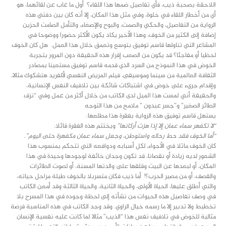
اللاحقة بصحبة ذيب، فأي تفاصيل ضمها هذا اللقاء؟ أول ما غاب عن لقائهما، هو
أي من أخطار اللقاء في خلوة، وفي مثل هذا المكان، إلا أنه كان بين دفتي هذه
الرواية من التفاصيل، والحكي والصمت، والبوح والإصغاء، والتأمل الصامت الحزين
إضافة إلى الكثير من الخوف، وهذا الأخير يكاد يكون الأكثر حضورا ووضوحا في
المشاعر التي تناولها قاسم توفيق بتوسع وتعمق خلال هذا العمل. هل كان الخوف
لحظيا أو مفاجئا؟ قد يكون من الصعب إقرار هذه الحقيقة دون المرور بتجربة
الخوض في هذا النموذج من السرد الذي قدمه قاسم توفيق مستعينا بمصادر
الثقافة العالمية من سينما وموسيقى، فيلم المريض النفسي لألفريد هتشكوك مثالا،
وإقدام جريء على خوض في اشتباكات شائكة بين تلافيف النفس الإنسانية،
والحقيقة أني لمست هذا الميل لدى الكاتب من خلال أكثر من عمل وفي “نزف
الطائر الصغير” و”جسر عبدون ” ملامح من هذا التوجه
يستهل قاسم توفيق هذه الرواية بفقرة هذا مطلعها:
“لا تكفهر سماء عمان إلا إذا هزت أركانها”
ويختتم هذه الفقرة قائلا:
“أما الخوف فقد حط رحاله واستوطن، وجعل سماء عمان مكفهرة حتى اليوم”.
كان الخوف ماثلا في الأجواء، لكل أسبابه ودوافعه التي تتحكم بمنسوب هذا
الشعور لديه زيادة أو نقصانا، قد تكون وجدان خائفة لوجودها وحيدة في هذا
المكان، أو لبعدها عن البيت وقلقها على والدتها المسنة، أو لصوت الطائرات
والقصف، أو من مصير الحرب؟! أما ذيب فكان متسربلا بالخوف طيلة مراحل حياته،
والتي أطلق عليها، الحياة الأولى، والحياة الثانية، والحياة الثالثة وقد أمعن الكاتب
في وصف تفاصيل هذه الحيوات من نشأته إلى لحظة وجوده في هذا المسرح بلا
تخطيط ولا تدبير إلا ما رسمه خيال الراوي. وقد وجد الكاتب في هذه المناسبة فرصة
مثالية للخوض في تلافيف نفس هذا “الذيب” مثالا لما كانت عليه نفسية الإنسان