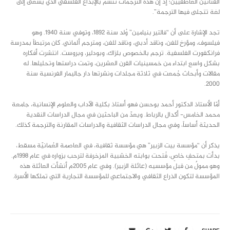
الفنانين العاطفيين؛ إذ إن هذه الترجمات تتسم بالإبداع الفلسفي الذي يسعى إلى
لغة تتجلى فيها الترجمة”.
تجد الإشارة على أن “فالتير بنيامين” وُلد سنة 1892، وتوفي سنة 1940. وهو
فيلسوف، ومؤرخ للفن، وناقد أدبي، وناقد للفن، ومترجم ألماني. كان مرتبطاً بمدرسة
فرانكفورت الفلسفية. ترجم بالخصوص بلزاك، وبودلير، وبروست. انتشرت أفكاره
بشكل واسع ابتداء من خمسينيات القرن العشرين، وتمت دراستها وتحليلها. له
مقالات وأبحاث جُمعت في ثلاثة مجلدات ونشرتها دار جاليمار الفرنسية سنة
2000.
أمّا الأستاذ الدكتور أحمد بوحسن فهو أستاذ بكلية الآداب والعلوم الإنسانية، جامعة
محمد الخامس- أكدال بالرباط. ويعدّ من الباحثين في مجال الدراسات النقدية
الحديثة أساساً، وفي مجال الدراسات الثقافية والدراسات المقارنة والترجمة كذلك.
يذكر أن “مؤسسة بيت الزبير” هي مؤسسة ثقافية، في العاصمة العُمانيّة مسقط،
بدأت بمتحفٍ خاصٍ، فُتحت بوابته الخشبية المزخرفة لترحب بزواره في عام 1998م.
وهو ممولٌ من قبل مؤسسيه (عائلة الزبير). وفي عام 2005م أنشأت العائلة هذه
المؤسسة لتكون الذراع الثقافي والاجتماعي للمؤسسة التجارية التي تملكها الأسرة.