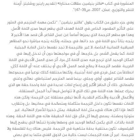
المنشورة في كتاب «فالتر بنيامين، مقالات مختارة» (تقديم راينير روشلبتز، أزمنة
للنشر والتوزيع، عمان، 2007، ص39-47)”.
وفي جزء دقيق من الكتاب يقول “فالتير بنيامين”: “تكمن مهمة المترجم في العثور
على التأثير المقصود الخاص في اللغة الهدف التي يظهر فيها صدى اللغة الأصل.
وهذا هو مظهر الترجمة الذي يميزها أساساً عن عمل الشاعر، لأن قصد هذا الأخير لا
يتجه بتاتاً نحو اللغة في حد ذاتها، في جملته، ولكنه يتجه مباشرة نحو المظاهر
السياقية اللسانية الخاصة، لا غير. فالترجمة لا تجد نفسها داخل الغابة الجبلية
للغة، كما يفعل الشعر، بل خارجها، أي في مواجهتها دون أن تدخل إليها، في
المكان الوحيد الذي ترجع فيه صدى اللغة كل مرة، أثر صدى العمل الأدبي في اللغة
الغريبة. فقصد الترجمة لا يعالج قصد العمل الأدبي أو يختلف عنه؛ أي اللغة ككل،
انطلاقاً من عمل فردي في لغة أجنبية، ولكنها مختلفة كذلك نوعياً في مجموعها.
فقصد الشاعر عفوي، أولي، وجلي، بينما قصد المترجم استنباطي، نهائي وغني
بالمعاني. ذلك أن الحافز الأكبر إلى إدماج لغات عديدة في لغة واحدة حقة هو الذي
يحرك عملها. هذه اللغة هي تلك التي لا تتواصل فيها أبداً الجمل المستقلة،
والأعمال الأدبية والأحكام النقدية، لأنها تبقى مستقلة عن الترجمة؛ ولكن هذه
اللغات نفسها تكون داخل الترجمة متكاملة ومتصالحة في معانيها، بل وتتقارب
كلها. فإذا كان هناك شيء مثل لغة الحقيقة، يمثل ذخيرة للأسرار النهائية، غير
متوترة وصامتة، يسعى إليها كل فكر، فإن لغة الحقيقة هاته هي اللغة الحقة. وهذه
اللغة بالذات، التي يكمن كمالها الوحيد في وصفها وقدرة تنبئها التي يطمح إليها
الفيلسوف، تكون مختفية بدقة متناهية في الترجمة. فليس هناك ربة للفلسفة ولا
للترجمة. غير أن هذه الترجمات ليست خالية من الذوق الفني مثلما يدعي بعض