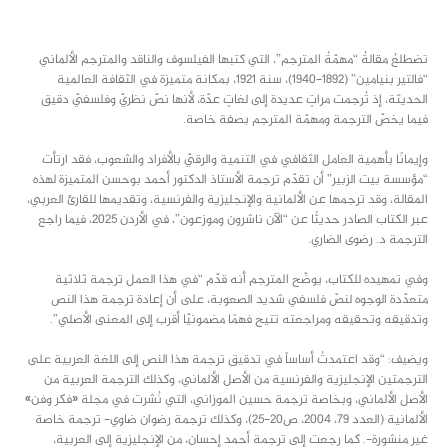
class="inline-block portfolio-desc">portfolio
text
تضطلعُ مقالةُ “مهمّةُ المترجم”، التي كتبها الفيلسوف والناقد والمترجم الألماني
“فالتير بنيامين” (1892-1940)، سنة 1921، بمكانة متميزة في الثقافة العالمية
الحديثة، إذ تُرجمت مراتٍ عديدة إلى لغاتٍ عدّة، لأنها نصّ نظريّ وفلسفيّ دقيق
فيما يخصّ الترجمة ومهمّة المترجم بصفة خاصة.
وإيمانًا بأهمية العامل الثقافي في التنمية والرقيّ بالأفراد والشعوب، فقد ارتأت
“مؤسسة بيت الزبير” أن تقدّم ترجمة الأستاذ الدكتور أحمد بوحسن المتميزة لهذه
المقالة، وقد ترجمها عن الألمانية والإنجليزية والفرنسية، وتقديمها للقارئ العربي،
عبر الكتاب الصادر حديثًا عن “الآن ناشرون وموزعون”، في الأردن 2025، فيما راجع
الترجمة د. رضوى الضاري.
وفي تمهيده للكتاب، يوضّح المترجم أنه قدّم “في هذا العمل ترجمة ثلاثية
متعدّدة الوجوه لنصّ فلسفي شديد الصعوبة، على أن إعادة ترجمة هذا النص
وتدقيقه وتحقيقه ومراجعته تتيح فهمًا مضمونيّا أقرب إلى المعنى الأصلي”.
ويضيف: “وقد اعتمدتُ أساساً في تدقيق ترجمة هذا النص إلى اللغة العربية على
الترجمتين الإنجليزية والفرنسية من الأصل الألماني، وكذلك الترجمة العربية من
الأصل الألماني، وبخاصة ترجمة حسين الموزاني، التي نُشرت في مجلة «فكر وفن»
الألمانية (العدد 79، 2004، ص20-25)، وكذلك ترجمة رضوان ضاوي- ترجمة خاصة
غير منشورة-. كما رجعت إلى ترجمة أحمد إحسان، من الإنجليزية إلى العربية،