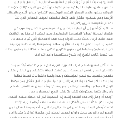
العشيرة وحديث الشيخ أبو ركان شيخ العشيرة مخاطبا إياها “يا بنتي يا نيفين
بدناش مشاكل، شايفه الدينا كيف ماشية !! والحي أبقى من الميت “(١٨٠). كان هذا
الموقف بحضور والدها المريض المقعد البروفيسور “القبلي” دعاس أفندي والمخاتير
الأربعة وهم يتدخلون بشكل ناعم لإنهاء تداعيات الموقف الحساس الذي نشأ
بدهس شقيقتها شروق واغتيالها.
هنا لا بد أن أشير إلى أن الرواية فرقت بين العشيرة وهي تتلاشى وتتسرب في
شقوق المدينة “عمان” المتسامية المتصاعدة، وبين العشيرة الباحثة عن توازنات
عفى عليها الزمن، حيث عملت الدولة ومنذ عهد الاستعمار الأول ثم ما تبعه من
عهود وحكومات على تفتيت العشائر وإضعافها وتهميشها واستخدامها ورشوتها
ثم إخراجها من محتواها إلى محتوى فلكلوري شكلي مستبد شكلا فارغ محتوىً. وذلك
عبر تحويل كلاب الشيخ إلى شيوخ مستنسخة واحدا تلو الآخر .
هنا تتآكل العشيرة لصالح الدولة القطرية القوية التي تصبح “الدولة أولاً” ثم بعد
ذلك يتم العمل بنفس المنهجية على تفتيت الدولة وتفكيكها من الداخل بشكل
منهجي مقصود عبر تدمير المؤسسات واحدة واحدة والقطاعات قطاعاً قطاعا
والجماعات الاجتماعية والنقابية والسياسية والتعليمية التي تشكل بمجموعها
البنى الاجتماعية والاقتصادية للمجتمع بعشائره وفئاته وكل هذا التفتيت لصالح
رأس مال متغول وحكومات تتغير ولا يتغير النهج المسيطر وراءها .
“وبعد أن وصل إلى هذه القناعة إنتبه إلى الجحوظ الذي كان ينهك عينيه، انتهى
وارتخت عيناه كأنه نعس، الأفكار المبهمة انتهت، انتهت أوهام التوبة “(١١٢).
انتهت أوهام التوبة ، وهنا نصل إلى ختام الرواية التي بدأت بصيغة اعتذارية من
المدير العام الفاسد سابقا والوزير الجديد المعيّن في حكومة (هارفرد) بقيادة ابن