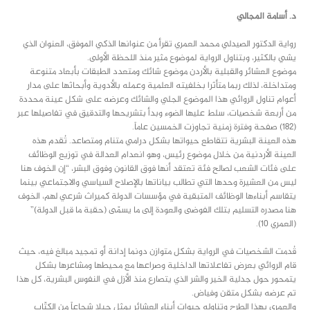
د. أسامة المجالي
رواية الدكتور الصيدلي محمد العمري تقرأ من عنوانها الذكي الموفق، العنوان الذي
يشي بالكثير، وبتناول الرواية لموضوع مثير منذ اللحظة الأولى.
موضوع العشائر والقبلية بالأردن موضوع شائك ومتعدد الطبقات بأبعاد متنوعة
ومتداخلة، لذلك ربما متأثرا بخلفيته العلمية وعمله بالأدوية وأبحاثها على مدار
أعوام تناول الروائي هذا الموضوع الجلي والشائك وعرضه على شكل عينة محددة
من أربعة شخصيات، سلط عليها الضوء وبدأ بتشريحها والتدقيق في تفاصيلها عبر
(١٨٢) صفحة وفترة زمنية تجاوزت الخمسين عاماً.
هذه العينة البشرية تتقاطع حيواتها بشكل درامي متنام ومتصاعد. تُقدم هذه
العينة الأردنية من خلال موضوع رئيس، وهو انعدام العدالة في توزيع الوظائف
على فئات الشعب لصالح فئة تعتقد أنها فوق القانون وفوق البشر، “إن الخوف هنا
ليس من العشيرة وحدها التي تطالب بياناتها بالإصلاح السياسي والاجتماعي بينما
يتقاسم أبناءها الوظائف المتبقية في مؤسسات الدولة كميراث شرعي لهم، الخوف
هنا مصدره التسليم بتلك الفوضى والعودة إلى ما يسمّى (حقبة ما قبل الدولة)”
(العمري ١٠).
قُدمت الشخصيات في الرواية بشكل متوازن دونما إدانة أو تمجيد مبالغ فيه، حيث
قام الروائي بعرض تفاعلاتها الداخلية وصراعها مع محيطها ومشاعرها بشكل
يتمحور حول جدلية الخير والشر الذي يتصارع منذ الأزل في النفوس البشرية، كل هذا
تم عرضه بشكل متقن وفياض.
والعمري بهذا الطرح وتناوله حيوات أبناء العشائر يمثل جيلا شجاعاً من الكتّاب