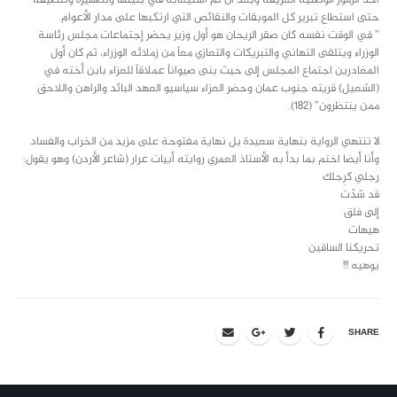
أحد الرموز الوطنية العريقة وبعد أن تم استيعابه في بنيتها وتطهيره وتنظيفه
حتى استطاع تبرير كل الموبقات والنقائص التي ارتكبها على مدار الأعوام.
” في الوقت نفسه كان صقر الريحان هو أول وزير يحضر إجتماعات مجلس رئاسة
الوزراء ويتلقى التهاني والتبريكات والتعازي معاً من زملائه الوزراء، ثم كان أول
المغادرين اجتماع المجلس إلى حيث بنى صيواناً عملاقاً للعزاء بابن أخته في
(الشعيل) قريته جنوب عمان وحضر العزاء سياسيو العهد البائد والراهن واللاحق
ممن ينتظرون” (١٨٢).
لا تنتهي الرواية بنهاية سعيدة بل نهاية مفتوحة على مزيد من الخراب والفساد
وأنا أيضا اختم بما بدأ به الأستاذ العمري روايته أبيات عرار (شاعر الأردن) وهو يقول:
رجلي كرِجلك
قد شدّت
إلى فلق
هيهات
تحريكنا الساقين
يوهيه !!!
SHARE