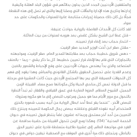
والمثقفين الأردنيين الجدد الذين يدلون بدلائهم في شؤون البلد الهامّة وكيفية
إدارتها وتاريخ هذه الإدارة والمآلات التي وصلنا إليها والتي لم تصل إلى هذه النقطة
فجأة بل كان ذلك حصيلة إجراءات متتابعة عابرة للسنوات والحكومات على حد
سواء.
لقد كانت كل الأحداث الفاصلة بالرواية حوادث عنيفة:
– قتل عطا ابن الشيخ بشكل غامض بعد هروبه لسنوات من بيت العائلة.
– انتحار حجاب بعد إلغاء قرار تعيينه.
– مقتل صقر ابن أخت الوزير الجديد صقر الزفيت.
– دهس شروق خطيبة حجاب بعد مقابلتها للمدير العام: صقر الزفيت، ومواجهته
بالتجاوزات التي قام بها لإلغاء قرار تعيين خطيبها. كل ما ذكر يشي – ربما – بالعنف
المتصاعد والذي بدأ يهندس حيوات الأردنيين على وقع الإحباط والشعور بالغبن
وعدم القدرة على تحصيل الحقوق بالشكل القانوني والمباشر، وهذا يقود إلى فهم
كل التحولات العميقة التي يمر بها المجتمع الأردني حيث كانت العشيرة في مرحلة
ما قبل الدولة تمس كل مناحي الحياة وكل مكوناتها صبح مساء. القبيلة الزمن
الجميل، الشيوخ العظام، العزوة الضاربة في عمق الفيافي والقفار، ثم تبدأ النظرة
بالتحول مع مرور الأيام مما هو جميل ومرغوب للبعض إلى ما هو مكروه ومتروك
للبعض الآخر ، “عندما يفر عطا أحد ابطال الرواية من أبيه بسبب شعوره بالخزي
لاستخدام أبيه نفوذه القبلي وعلاقته ببعض رجال الحكومة لتعيينه وينتزع ذلك
التعيين من أحد آخر مستحق وربما له عشرون عاماً ينتظر قبول تعيينه في ديوان
الخدمة المدنية” (١٣٤). وهكذا ومع الزمن تتحول القبيلة من حامية مدافعة عن
الفرد في مواجهة العالم، إلى عشيرة طاغية متسلطة قادرة على تغيير الحق
بالباطل، ويتجلى ذلك مرة أخرى في الموقف مع الصحفية نيفين دواس في ديوان