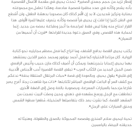
إفطار تزيد من حجم جسدي الصغير». تحدث يحيى في مقدمة الأعمال القصصية
بأنه يشعر وكأنه في صدد مغامرة قصصية سادسة، وهكذا تعامل مع مجموعته
بعناية وتركيز شديدين، لا بد إن الأمر كذلك كان مصحوبا بدهشة الطفل، ولن أشطح
في الظن كثيرا إذا قلت إن يحيى قرأ قصصه وكأنه يتعرف عليها للمرة الأولى. هذا
القرار احتاج منه وقتا ليس فقط لمراجعة ما أنجز وطباعة بعضه من جديد، إنما
لحماية هذه القصص، وفي العمق دعوة جديدة لقراءتها: «قررت أن أحميها من
النسيان».
يكتب يحيى القصة بدافع الشغف، وما انزاح كما فعل معظم مجايليه نحو كتابة
الرواية. كان مرتاحا لاختياره كما فعل أحمد بوزفور ومحمد خضير اللذين يستشهد
بهما يحيى إعجابا بتجربتهما، ويمكن أن أضيف كذلك مازن حبيب وأنيس الرافعي
ضمن الجيل الجديد من الكتّاب العرب « تبقى القصة القصيرة أحب الأجناس الأدبية
إلى قلبي» يقول يحيى. وبالعودة إلى قصة «حبات البرتقال المنتقاة بدقة» ندعكم
مع كشف السر أو الباعث الواقعي المباشر لكتابتها: «ذات مرة شاهدت رجلا أعرج يعبر
شارعا مزدحما بالسيارات المسرعة، وبصعوبة بالغة وصل إلى الضفة الأخرى.
تعاطفت مع الرجل ورسخ مشهده في ذهني، وحين وصلت البيت نسجت من
المشهد القصة، كما نشرت بعد ذلك بتفاصيلها المتخيلة، مُظهرا سطوة الشمس
وحنق السيارات على الرجل».
تحية ليحيى سلام المنذري وقصصه المحبوكة بالصدق والطفولة، وهنيئا له
حديقته البيضاء بالياسمين.