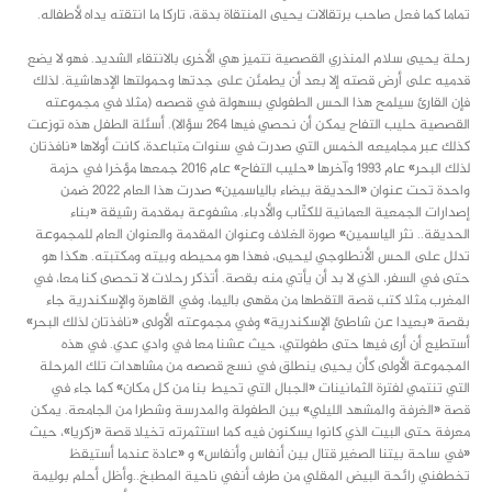
تماما كما فعل صاحب برتقالات يحيى المنتقاة بدقة، تاركا ما انتقته يداه لأطفاله.
رحلة يحيى سلام المنذري القصصية تتميز هي الأخرى بالانتقاء الشديد. فهو لا يضع
قدميه على أرض قصته إلا بعد أن يطمئن على جدتها وحمولتها الإدهاشية. لذلك
فإن القارئ سيلمح هذا الحس الطفولي بسهولة في قصصه (مثلا في مجموعته
القصصية حليب التفاح يمكن أن نحصي فيها 264 سؤالا). أسئلة الطفل هذه توزعت
كذلك عبر مجاميعه الخمس التي صدرت في سنوات متباعدة، كانت أولاها «نافذتان
لذلك البحر» عام 1993 وآخرها «حليب التفاح» عام 2016 جمعها مؤخرا في حزمة
واحدة تحت عنوان «الحديقة بيضاء بالياسمين» صدرت هذا العام 2022 ضمن
إصدارات الجمعية العمانية للكتّاب والأدباء. مشفوعة بمقدمة رشيقة «بناء
الحديقة.. نثر الياسمين» صورة الغلاف وعنوان المقدمة والعنوان العام للمجموعة
تدلل على الحس الأنطلوجي ليحيى، فهذا هو محيطه وبيته ومكتبته. هكذا هو
حتى في السفر، الذي لا بد أن يأتي منه بقصة. أتذكر رحلات لا تحصى كنا معا، في
المغرب مثلا كتب قصة التقطها من مقهى باليما، وفي القاهرة والإسكندرية جاء
بقصة «بعيدا عن شاطئ الإسكندرية» وفي مجموعته الأولى «نافذتان لذلك البحر»
أستطيع أن أرى فيها حتى طفولتي، حيث عشنا معا في وادي عدي. في هذه
المجموعة الأولى كأن يحيى ينطلق في نسج قصصه من مشاهدات تلك المرحلة
التي تنتمي لفترة الثمانينات «الجبال التي تحيط بنا من كل مكان» كما جاء في
قصة «الغرفة والمشهد الليلي» بين الطفولة والمدرسة وشطرا من الجامعة. يمكن
معرفة حتى البيت الذي كانوا يسكنون فيه كما استثمرته تخيلا قصة «زكريا»، حيث
«في ساحة بيتنا الصغير قتال بين أنفاس وأنفاس» و «عادة عندما أستيقظ
تخطفني رائحة البيض المقلي من طرف أنفي ناحية المطبخ..وأظل أحلم بوليمة