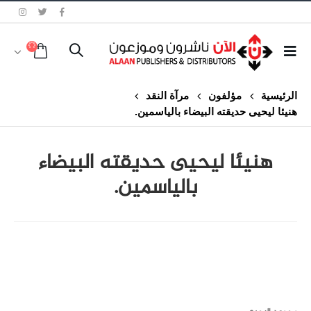
الرئيسية
مؤلفون
مرآة النقد
هنيئا ليحيى حديقته البيضاء بالياسمين.
هنيئا ليحيى حديقته البيضاء
بالياسمين.
class="inline-block portfolio-desc">portfolio
text