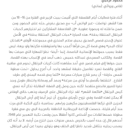
محمود الرحبي
(قاص وروائي عُماني)
أثناء فترة فعاليات أيام الفلسفة التي أقيمت ببيت الزبير في الفترة من 16- 18 من
هذا الشهر، تواصلت -عبر الواتس أب- مع صديق بغرض حثه على الحضور، ومن
ضمن ما قلته له وبصورة عفوية: «إن الفلاسفة المشاركين تم اختيارهم كحبات
البرتقال المنتقاة بدقة»، هذه العبارة «حبات البرتقال المنتقاة بدقة» في الأصل
عنوان لإحدى قصص الصديق يحيى سلام المنذري في مجموعته الأولى «نافذتان
لذلك البحر» وهي قصة كل من قرأها أعجب بها واستوقفته فكرتها ولو برهة، ليس
فقط بسبب حمولتها الإنسانية الناصعة، إنما -أيضا- نظرا للمهارة التي صيغت بها
القصة. والكاتب المسرحي عبدالله خميس، ذهب أبعد في الإعجاب بهذه القصة،
حين حولها إلى فيلم قصير، في أحد مشاهده كانت كريات البرتقال تحوم في ساقية
الفلج. والقصة تسرد تفاصيل دقيقة لمشهد واحد: أب أعرج يحاول -تحت سطوة
شمس حارقة- أن يعبر شارع سيارات مسرعة «كلما رمى قدمه اليمنى إلى طرف
الشارع.. انتشلها بأقصى ما أوتي من سرعة» وبعد ألم ومعاناة وانتظار طويل وجد
ثغرة للعبور فاندفع متقدما. لكنه حين وصل إلى الضفة المقابلة تذكر أنه نسي
كيس البرتقال «فاكهة الشهر». لقد ترك البرتقال على الرصيف وذهب خالي الوفاض.
ألا يمكن لهذه القصة وفي نزوح تأويلي مشروع، أن ترمز أيضا إلى أرض البرتقال
الحزين التي تركها الفلسطينيون مكرهين وراءهم. بمناسبة ذكرى النكبة التي مرت
منذ أيام قليلة، خصصت الإذاعة البريطانية الناطقة بالعربية البي بي سي فقرة
مطولة ضمنها لقاءات مع أشخاص كانوا أطفالا حين وقعت نكبة التهجير عام 1948،
أحدهم قال إن جده أصيب بالخرس خمس سنوات حين انتزع من أرضه. لا بد أنه كان
يسحب رجليه بتثاقل شديد ناظرا إلى الخلف وهو يتوارى بعيدا عن أرض البرتقال،