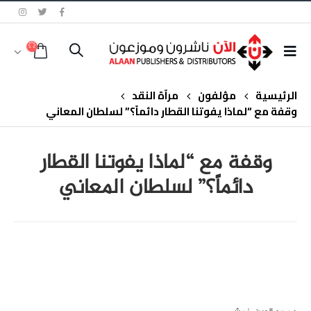
الرئيسية
مؤلفون
مرآة النقد
وقفة مع “لماذا يفوتنا القطار دائماً؟” لسلطان المعاني
وقفة مع “لماذا يفوتنا القطار
دائماً؟” لسلطان المعاني
class="inline-block portfolio-desc">portfolio
text