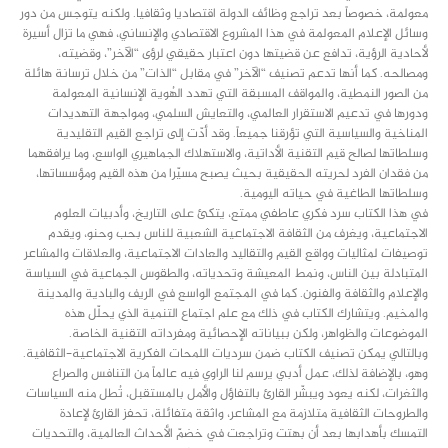
معولمة، خصوصاً بعد تراجع وظائف الدولة اقتصاديا وثقافيا. ولكنه يتوجس من دور
وسائل الإعلام المعولمة في هذا المشروع الاقتصادي والإنساني، فهي ما تزال أسيرة
لأحادية الرؤية، تدافع عن قضيتها دون اعتبار حقيقي لرؤى “الآخر”، وقضيته،
ومصالحه. كما أنها تدعم تصنيف “الآخر” في مقابل “الذات” من خلال ترسانة هائلة
من الصور النمطية، والمواقف المسبقة التي تهدد الهُوية الإنسانية المعولمة
ودورها في تدعيم الاستقرار العالمي، والتعايش السلمي، ومواجهة التهديدات
المناخية والسياسية التي تؤرقنا جميعاً. وقد أدّت إلى تراجع القيم التقليدية
وسلطاتها لصالح قيم التقنية الأداتية، والاستهلاك الجماهيري الواسع، وما يرافقهما
من فقدان الفرد لحريته الحقيقية بحيث يصبح مسيّرا من هذه القيم ومؤسساتها،
وسلطاتها الطاغية في حياته اليومية.
في هذا الكتاب سرد فكري عاطفي ممتع، يتكئ على التاريخ، وأدبيات العلوم
الاجتماعية، ويغرف من الثقافة الاجتماعية الشعبية للناس بحب وحنو، ويقدم
توصيفات لمثاليات وواقع القيم والتقاليد والعادات الاجتماعية، والعلاقات والمشاعر
المتبادلة بين الناس، ونمط المعيشة وتحدياته، والطقوس الجماعية في السياسة
والإعلام والثقافة والفنون. كما في المجتمع الواسع في الريف والبادية والمدينة
والمخيم. ويتشارك الكتاب في ذلك مع علم اجتماع التنمية الذي يحلّل هذه
الموضوعات والظواهر، ولكن ببياناته الإحصائية ومفرداته التقنية الخاصة.
وبالتالي يمكن تصنيف الكتاب ضمن سرديات اللمحات الفكرية الاجتماعية-الثقافية.
وهو، بالإضافة لذلك، عمل أدبي يرسم لنا الراوي فيه عالماً من التنافس والصراع
والثغرات، لكنه يعود ويبشّر القارئ بالتفاؤل والأمل بالمستقبل، تُطل منه السياسات
والطروحات الثقافية متلازمة مع المشاعر، واثقة متفائلة، تحفز القارئ لإعادة
التمسك بأهدابها بعد أن بهتت وتراجعت في خضمّ الأحداث العالمية، والتحديات