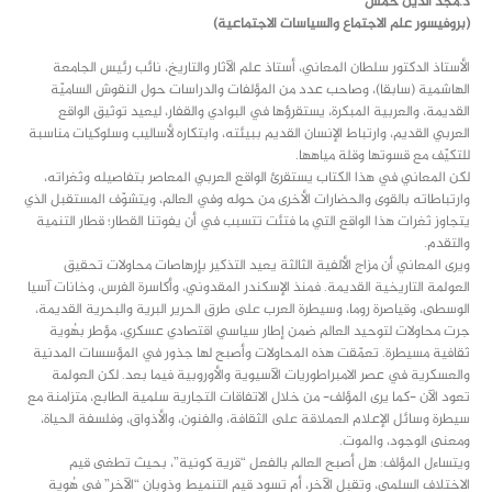
د.مجد الدين خمش
(بروفيسور علم الاجتماع والسياسات الاجتماعية)
الأستاذ الدكتور سلطان المعاني، أستاذ علم الآثار والتاريخ، نائب رئيس الجامعة
الهاشمية (سابقا)، وصاحب عدد من المؤلفات والدراسات حول النقوش الساميّة
القديمة، والعربية المبكرة، يستقرؤها في البوادي والقفار، ليعيد توثيق الواقع
العربي القديم، وارتباط الإنسان القديم ببيئته، وابتكاره لأساليب وسلوكيات مناسبة
للتكيّف مع قسوتها وقلة مياهها.
لكن المعاني في هذا الكتاب يستقرئ الواقع العربي المعاصر بتفاصيله وثغراته،
وارتباطاته بالقوى والحضارات الأخرى من حوله وفي العالم، ويتشوّف المستقبل الذي
يتجاوز ثغرات هذا الواقع التي ما فتئت تتسبب في أن يفوتنا القطار؛ قطار التنمية
والتقدم.
ويرى المعاني أن مزاج الألفية الثالثة يعيد التذكير بإرهاصات محاولات تحقيق
العولمة التاريخية القديمة. فمنذ الإسكندر المقدوني، وأكاسرة الفرس، وخانات آسيا
الوسطى، وقياصرة روما، وسيطرة العرب على طرق الحرير البرية والبحرية القديمة،
جرت محاولات لتوحيد العالم ضمن إطار سياسي اقتصادي عسكري، مؤطر بهُوية
ثقافية مسيطرة. تعمّقت هذه المحاولات وأصبح لها جذور في المؤسسات المدنية
والعسكرية في عصر الامبراطوريات الآسيوية والأوروبية فيما بعد. لكن العولمة
تعود الآن -كما يرى المؤلف- من خلال الاتفاقات التجارية سلمية الطابع، متزامنة مع
سيطرة وسائل الإعلام العملاقة على الثقافة، والفنون، والأذواق، وفلسفة الحياة،
ومعنى الوجود، والموت.
ويتساءل المؤلف: هل أصبح العالم بالفعل “قرية كونية”، بحيث تطغى قيم
الاختلاف السلمي، وتقبل الآخر، أم تسود قيم التنميط وذوبان “الآخر” في هُوية