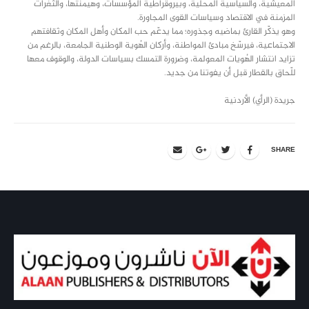
المعيشية، والسياسية المحلية، وبيروقراطية المؤسسات، وهيمنتها، والثغرات
المزمنة في الاقتصاد وسياسات القوى المجاورة.
وهو يذكّر القارئ بماضيه وجذوره؛ مما يدعّم حب المكان وأهل المكان وثقافتهم
الاجتماعية، فيرسّخ مبادئ المواطنة، وأركان الهُوية الوطنية الجامعة، بالرغم من
تزايد انتشار الهُويات المعولمة، وضرورة التمسك بسياسات الدولة، والوقوف معها
للّحاق بالقطار قبل أن يفوتنا من جديد.
جريدة (الرأي) الأردنية
SHARE