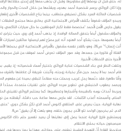
له، حتى قبل أن يوصلها إلى مشاويرها، وقبل أن يذهب معها إلى إحدى حفلاتها الراق
وإذا كان الروائي يرسم شخصية أحمد بهدوء، ويقدّمها من خلال الحدث والحوار والح
شخصيات العائلة السرد بشكل تصنيفي متعاقب، بينما يتاح للشخصيات الأخرى إظهار ص
ويبدو المؤلف شغوفاً بكشف الأمراض الاجتماعية التي يعاني منها مجتمع الطبقات ا
يقول حارس الأمن لأحمد “مخصصة فقط لكبار الموظفين، ما حال سيارات التاكسي، واصح
أيضاً بهمومها، حيث يشكو أحد الهنود أنه غير مصرّح لهم ليعملوا سائقين لسيارات
أنت إنسان؟” ص26، وهو بالقدر نفسه مشغول بالأمراض الاجتماعية التي يحم
الفتاة أي فاتورة من جسدها، وقد صور المؤلف تعرض أحمد لموقف من قبل مجموعة 
الأجرة حتى اللحظات الأخيرة.
وتلفت النظر في بناء الشخصيات عناية الروائي باختيار أسماء شخصياته؛ إذ يقيم، بم
قام أحمد بما لا يحمد حين فكّر بخيانة زوجته، وأثبتت شريفة أن علاقتها بالشرف م
وأمّا طاهرة، فقد دنّسها رجل غريب، وحملت منه سفاحاً، لتبقى بعيدة عن مفهوم الطه
ويعمد يعقوب الخنبشي في تطوير سرده الروائي على تقنيات متعددة، محدّداً الب
ويربط أحداث يومه بالطبيعة وأشجارها وعصافيرها، كما يستثمر الروائي تقنيتي الح
نهاية الرواية، حيث يعرض على المتلقي كابوس أحمد الذي تكرّر بشكل دوري، “حتى 
الدم، ثم يخرجون الواحد تلو الآخر، يجرون خلفه، وهو يلهث إلا أن يفيق” ص8.
ويستطيع قارئ الرواية عندما يصل إلى نهايتها أن يعيد تفسير حلم ذلك الكابوس
سيصبغون حياته بحمّى الانتقام.
ويلاحظ القارئ أنّ اللهجة العامية تطغى على حواراته، وهذا ما يعزز دورها في إض