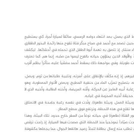
لذي يعمل، بعد انتهاء دوامه الرسمي، سائقاً لسيارة أجرة، كي يستطيع
. وحين تصعد مع أحمد في صباح مبكّر فتاة تفوح منها رائحة البخور الظفاري
 جزاء سنمّار، إذ تلصق به تهمة أبوة الطفل الذي تحمله في أحشائها، ليكشف
، والأولاد الذين يملؤون حياته بالفرح ليسوا من صلبه، إنما هم، كما تعترف
 طويلة. وفي مواجهة ذلك يسقط أحمد مغشياً عليه، متأثراً بظلم أقرب
يرهم، إذ إنه مكلّف بالإنفاق على أسرته، وتلبية طلباتها من ثوم، وبصل،
، بتصليح تسرّب الماء من حنفية المطبخ، وبعض الأنوار المعطوبة، وهو
ة أبيه العاجز عن الحركة، وأمّه المريضة، وأخته الطالبة، وأخيه الذي لا
 حديقة أخيه المحرمة في غيابه.
 وبيئة العمل، وبيئة طاهرة)، ولّدت في نفسه رغبة جامحة في الانعتاق
رآها تقلع في هذه اللحظة، وترتفع فوق سطح المطار..
ر الفتاة (طاهرة) في حياته نوعاً من السفر خارج حدود تلك البيئة، وهذا
دت صيّاداً نموذجياً منذ اللحظة التي صعدت فيها السيارة، إذ راحت ترقص
أن تطلب منه إرسال بطاقة لتملأ رصيد هاتفها الجوال، مما يجعلها مكشوفة