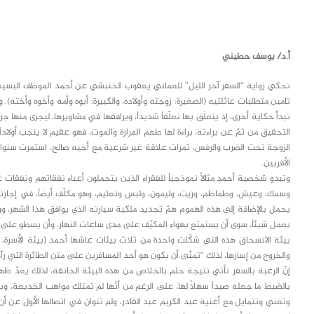
class="inline-block portfolio-desc">portfolio
text
أ.د/ يوسف حطيني
تحكي رواية “السفر آخر الليل” للعماني يعقوب الخنبشي عن أحمد الموظف البسيط ا
تامين متطلبات عائلتيه (الصغيرة: زوجته وأولاده، والكبيرة: أبوه وأمه وأخوه وأخته)
تبدأ حكاية أخرى، إذ يتعلَق بها تعلّقاً شديداً، ويرافقها في مشاويرها، ليجزى منها
التحقيق من ثمّ عن براءته، براءة لها طعم المرارة والموت، فهو عقيم لا ينجب أولاداً
الزوجة تحت الضرب والرفس، ثمرات علاقة غير شرعية مع أخيه صالح، استمرت سنوات
الأقربين.
وتبدو شخصية أحمد مثالاً نموذجياً للفقراء الذين يتحملون أعباء نفقاتهم ونفقات غ
وسمك، وعيش، وطماطم، وزيت، وليمون، ولبس وتعليم، وهو مكلّف أيضاً، في إجازته
يحمل بالإضافة إلى هذه الهموم همّ تجديد ملكية سيارته الذي يوافق هذا الشهر، ورعاي
يعمل شيئاً، سوى أن يستمتع بهواء المكيّف على مدى ساعات النهار، وأن يسطو على
بيئة الانسحاق هذه التي شكّلت واحدة من ثلاث بيئات عاشها أحمد (بيئة الأسرة،
والخروج من إسارها، لذلك “تمنّى أن يكون هو أحد المسافرين على متن الطائرة التي 
إنّ الرغبة بالسفر تأتي نتيجة حلم بالخلاص من هذه البيئة الخانقة، لذلك يعدّ ظهو
بالضبط ما جعله صيداً سهلاً لها، على الرغم من أنّها لم تمتلك مواهب الخديعة، وب
وتغني وتتمايل مع أغنية عبد الكريم عبد القادر، ولم تتوان في اتصالها الأول عن 