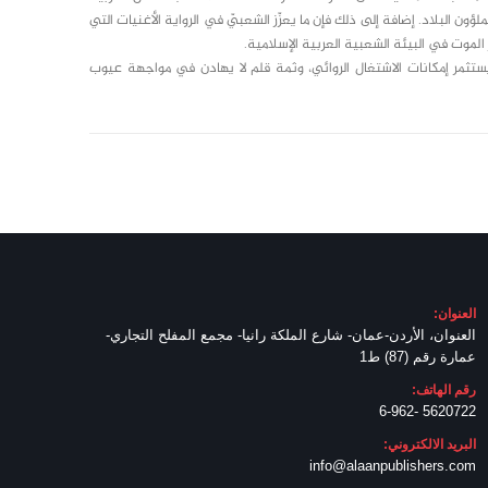
ؤون البلاد. إضافة إلى ذلك فإن ما يعزّز الشعبيّ في الرواية الأغنيات التي
موت في البيئة الشعبية العربية الإسلامية.
ستثمر إمكانات الاشتغال الروائي، وثمة قلم لا يهادن في مواجهة عيوب
العنوان:
العنوان، الأردن-عمان- شارع الملكة رانيا- مجمع المفلح التجاري-
عمارة رقم (87) ط1
رقم الهاتف:
5620722 -6-962
البريد الالكتروني:
info@alaanpublishers.com