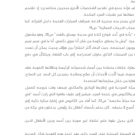
صة.
لم، فإنّه ينحو في تقديم الشخصيات الأخرى منحيين متناضدين؛ إذ تقتحم
فاتها عبر تقنيات السرد المتاحة.
لذي يسخر منه سخرية لاذعة، فمراقف السيارات الفخمة داخل الشركة، كما
اب الدرجات العمالية!” ص19.
والمؤلف مشغول أيضاً بتدفق العمالة الوافدة، إذ يذهب أحمد إلى روي، حيث يتراءى له “بأنه في أحد شوارع كلابا في مدينة بومباي بالهند” ص26، وهو مشغول
 الأجرة: “ليش ما يعطي حكومة من شان أنا سوق تكسي، أنا ما في سيم سيم
لها الآسيويون لمجتمعه، حيث البغاء أكثر انتشاراً بين هؤلاء، وحيث يمكن أن تسدد
من الصينيات اللائي حاولن استدراجه إلى باب الشقة، ويتلكأن في دفع
هارة، علاقات متضادة بين أسماء شخصياته الرئيسة ودلالاتها اللغوية، فقد
عدومة، فيما أكّدت الأحداث أن صالح وصالحة بعيدين كل البعد عن الصلاح،
ارة من خلال ممارساتها المتعددة.
يئة السردية في إطاريها الزماني والمكاني، فيصف وقت خروجه للعمل،
لم والكابوس في خدمة السرد، فيشير إلى طيف طاهرة التي زارت أحمد “في
المنام، وأسمعته أعذب الكلمات.. لقد مارس معها ساعة حب دافئة، أيقظته من نومه مبللاً ملابسه” ص33، كما أفاد من الكابوس في إشارة مبكرة ذكية إلى
أصبح لا يخيفه.. كان يحلم بأجساد أطفال بلا رؤوس، يدخلون في بركة من
 الذي يحيل بقوة على علاقة غير سوية بين أحمد وبين الأطفال الذين
فاء الصبغة المحلية على السرد ذاته، وقد تتخذ هذه اللهجة شكل العربية