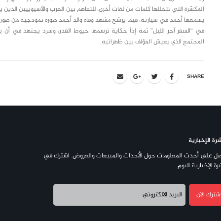
المكسّرة التي تتخللها كلمات من لغات أخرى، للتفاهم بين العرب والآسيوييين الذين يمل
يسمعها أحمد في سيارته، فيما يرسّخ مشهد وفاة والد أحمد صورة نموذجية من صور ال
في “السفر آخر الليل” ثمة إذاً حكاية ترسمها خيوط القدر، وسرد يجتهد في أن ي
المجتمع الذي يعيش المؤلف بين ظهرانيه.
SHARE
رة الإخبارية
ل على أحدث المعلومات حول الأحداث والمبيعات والعروض. اشترك في
رة الإخبارية اليوم