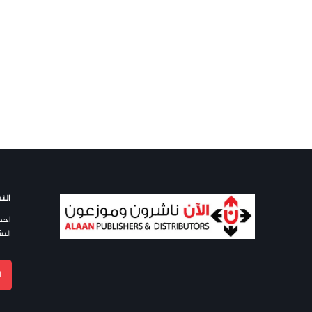
النش
احص
النش