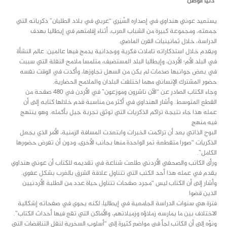
“دنيا الوطن”
يستعيد عوني هنداوي في إصداره السِّيَري “عربي في بلاد الطليان” ذكرياته التي
جمعته، ومجموعة كبيرة من الشباب العرب، أثناء إقامتهم في إيطاليا بهدف
الدراسة، خلال ثمانينيات القرن الماضي.
ويقدم خلال استذكاراته تاملات فكرية ووجدانية يدمج فيها عالمين: عالم النشأة
في البلد الأم؛ الأردن، وإيطاليا البلد المستضيف، متلمسا ملامح النقلة التي سببت
في بعض جوانبها صدمات لم يكن من السهل تجاوزها، وأكدت في الوقت نفسه
حضور المشترك الإنساني مهما اختلفت البلدان والملامح الحضارية.
وجاء الكتاب الصادر عن “الآن ناشرون وموزعون” في الأردن في 480 صفحة من
القطع المتوسط. وأشار الهنداوي في أكثر من مناسبة قدم خلالها كتابه إلى أن
عمله هذا جاء نتيجة تراكم الذكريات التي توثق تجربة جيل بأكمله. وهو ينتهج
فيه منهج
البوح الذاتي بعد أن تراكمت الخبرات وابتعدت المسافة الزمنية، الأمر الذي يجعل
الذكريات “صورا متقطعة تمر الواحدة منها بجانب الأخرى، ودون أن تفرض حضورها
الكامل”.
ورأى الكاتب والصحفي الأردني طلعت شناعة في تقديمه للكتاب أن عوني هنداوي
يقدم في عمله هذا أحد الكتب التي تتناول علاقة الشرق بالغرب بشكل عفوي.
وأشار إلى أن الكتاب ليس “مجرد صفحات تتناول حياة عدد من الطلبة الأردنيين
الذين قضوا
فترة هي سنوات الدراسة الجامعية في إيطاليا، لكنه يحوي في صفحاته إشكالية
الاختلاف بين ما يمارسه زملاؤه وزميلاتهم، والأماكن التي تقع فيها أحداث الكتاب”.
ونوَّه إلى أن الكاتب لجأ في مواضع كثيرة إلى “أسلوب السخرية لنقل التناقضات التي