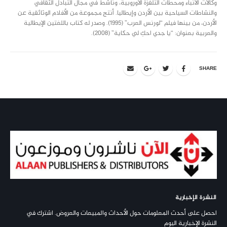
وكالات الأنباء ومحطات التلفزة الأوروبية، وناشط في مجال التبادل الثقافي
والنشاطات السياحية بين الأردن وإيطاليا. أنتج مجموعة من الأفلام الوثائقية عن
الأردن، من بينها فيلم “لورنس العرب” (1995). وصدر له كتاب باللغتين الإيطالية
والعربية بعنوان: “يا جدي احكِ لي حكاية” (2008).
SHARE
النشرة الإخبارية
احصل على أحدث المعلومات حول الأحداث والمبيعات والعروض. اشترك في
النشرة الإخبارية اليوم