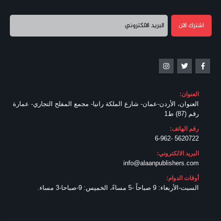
العنوان:
العنوان، الأردن-عمان- شارع الملكة رانيا- مجمع المفلح التجاري- عمارة
رقم (87) ط1
رقم الهاتف:
5620722 -6-962
البريد الالكتروني:
info@alaanpublishers.com
أوقات الدوام:
السبت-الأربعاء: 9 صباحاً -5 مساءً، الخميس: 9-صباحا-3 مساء.