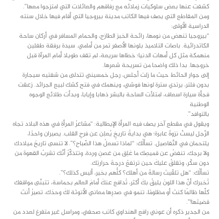
كشفت عنها بعض سلوكيات زملائه مع رفاقهم والعائلات التي امتزجوا معها”.
ومن المقاطع التي يصف فيها الكاتب مدينة بيروجيا التي أقام فيها خلال سنته
الدراسية الأولى:
“بيروجيا تنهض من نومها، رائحة الخبز الطازج، والحمام المسافر في أركان ساحة
الكاتدرائية. باصات التلاميذ بلونها الأصفر تمر من أمامي. سيدة برفقة طفلين
منهمكة مثل كل أمهات الدنيا؛ خطاها سريعة، لم تقف طويلا أمام المرآة قبل
خروجها. بدا ذلك واضحا من تسريحة شعرها.
إلى جوار الحائط حيث ما زلت أجلس، رجل خمسيني تتدلى من شفتيه سيجارة
بدون فلتر، يرتدي سترة لونها فوشي، وينهمك في فتح كشك لبيع الجرائد. زعقت
فجأة سيارة اسعاف، امتلأت الساحة بالبشر ذهابا وإيابا، وبدأت طلائع الوجوه
الوطنية
بالتوافد”.
ويقول في مقطع آخر يصف فيه المرأة الإيطالية: “مشاعرُ المرأةِ في هذه البلاد تجاه
الرَّجل ليستْ نزوةً عابرة؛ هي بدايةُ تاريخٍ يُعلِن عن فرحِ القلب. يصيران واحدًا،
يلتحمان في التَّفاصيل. تسألُك: “لماذا تسعلُ هذا الصَّباح؟”. لا تنسى تاريخَ ميلادك
ولا برجك، تنفضُ عن قميصِك ما عَلِق من غصنِ وردة، وتتذكَّرُ أنَّك تشربُ القهوةَ من
دون سكّر، وتقلقُ عليكَ حين ترتفعُ درجةَ حرارتِك.
تسألُك: “هل تلقّيتَ رسالةً من أهلك؟ كلُّهم بخير، أليس كذلك؟”.
تُخبرك أنَّ هذا اللونَ يليقُ بكَ أكثر، تُدافع عنكَ أمامَ العالم بحماسة، تتبنَّى مواقفك
كلَّها ظالمًا كنتَ أو مظلومًا، تنمو في صدرِها معاني الأنوثة لكَ وحدَك، تصيرُ أنتَ
قضيتَها!”.
من الجدير ذكره أن عوني رافع الهنداوي كاتب صحفي، ومراسل غير متفرغ لعدد من