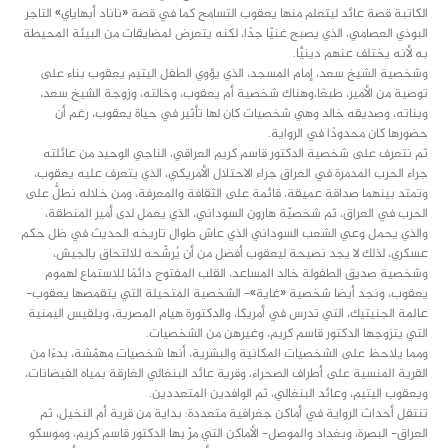
الكاتبة قصة عائد ليتعلم منها يعقوب التسامح كما في قصة «ناناد أبهاياي» التاجر
البوذي العصامي، الذي يصبح غنيّا جدًا، لكنه يتعرض لمضايقات من البيئة المحيطة
به لأنه يختلف عنهم دينيًّا.
وشخصية الشيخ سعد، إمام المسجد، الذي يؤوي الطفل اليتيم يعقوب بناء على
توصية من الأمير، طبعًا،وهناك شخصية أم يعقوب، وخالته، وزوجة الشيخ سعد،
وبناته، وصديقه خالد وهي شخصيات كان لها تأثير في حياة يعقوب، رغم أن
حضورها كان محدودًا في الرواية.
ثم نتعرف على شخصية الدكتور قاسم كريم العراقي، الناجي الوحيد من عائلته
جراء الحرب المدمرة في العراق جراء الاحتلال الأمريكي، الذي يتعرف عليه يعقوب،
وتمتد بينهما صداقة عميقة، قائمة على الثقافة والمعرفة، ومن خلاله نطلُّ على
الحرب في العراق، ثم شخصيّة هارون السوداني، الذي يعمل لدى أمير المنطقة،
والذي يحمل وعي الشعب السوداني الذي عاش طوال تاريخه الحديث في ظل حكم
عسكري، لذلك لا يجد نصيحة ليعقوب أفضل من أن يُرشّحه للالتحاق بالجيش،
وشخصية صديق الطفولة خالد المساعد، القلب المفتوح دائمًا للاستماع لهموم
يعقوب، ونجد أيضا شخصية «غاية»- الشخصية المتخيلة التي يتقمصها يعقوب-
عالمة الجنيتيك، التي تدرس في أمريكا، والدكتورة هيام المصرية، وبلقيس اليمنية
التي يتزوجها الدكتور قاسم كريم، وغيرهن من الشخصيات.
ومما يلاحظ على الشخصيات المكانية والبشرية، أنها شخصيات مهمّشة، بدءًا من
القرية المنسية على أطراف الصحراء، وقرية عائد البنغالي الغارقة بمياه الفيضانات،
ويعقوب اليتيم، وعائد البنغالي، ثم الوافدين المتعددين.
تنتقل أحداث الرواية في أماكن جغرافية متعددة: بداية من قرية أم النخيل، ثم
العراق- البصرة، وبغداد والموصل- الأماكن التي مرّ بها الدكتور قاسم كريم، وموسكو