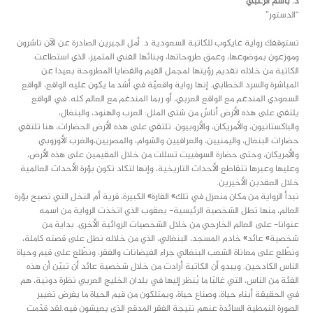
د. باسم الزعبي
“الدستور”
تستوقفك رواية غايكوب للكاتبة السعودية د. أمل الجبرين الصادرة عن الآن ناشرون
وموزعون بموضوعها، وعمق طروحاتها، وبنائها الفني المتميز، الذي استطاعت
الكاتبة من خلاله تقديم رؤيتها لمجمل القيم والقضايا المطروحة بعيدا عن
المباشرة والسرد الخطابي. إنها رواية واقعيّة في أشد ما يكون عليه الواقع، الواقع
السعودي المندغم مع الواقع العربي، أو ربما المندغم مع العالم كله. في الواقع
يلتقي على هذه الأرض أناسٌ من شتى الملل: العرب والهنود، والبنغال،
والباكستانيون، والأمريكان، والأروبيون. تلتقي على هذه الأرض الحضارات، هنا تلتقي
حضارات البنغال، واليمنيين، والعراقيين والشوام، والمصريين،والغرب الأوروبي
والأمريكان، وحتى حضارة السوفييت تسللت من خلال المقيمين على هذه الأرض،
وعليها وعبرها تتقاطع الأحداث التاريخية، وإنها لتكاد تكون بؤرة الأحداث العالمية
خلال العقدين الأخيرين.
تبدأ الرواية من مكان منعزل في تلك» القارة» الكبيرة، قرية أم النخل التي تصبح بؤرة
العالم، منها تطل الشخصية الرئيسية- يعقوب الذي اتخذت الرواية من اسمه
عنوانا- على العالم الخارجي من خلال الشخصيات الروائية الأخرى. بداية من
شخصية» عائد» خادم المسجد، البنغالي، الذي من خلاله نطل على قصته كاملة،
ونطّلع على معاناة الشعب البنغالي جراء الفيضانات والفقر، ونطّلع على قيم وحياة
الناس الكادحين. ويبدو أن الكاتبة أرادت من خلال شخصية عائد أن تبيّن أن هذه
الفئة من الناس، التي غالبًا ما يُنظر إليها في بلدان الخليج العربي نظرة دونية، هم
في الحقيقة أبناء حياة، وصناع حياة، ويمتلكون من قيم الحياة ما يفرض تغيير
الصورة النمطية السائدة عنهم نتيجة الفقر المدقع الذي يعيشون فيه.لقد قدّمت