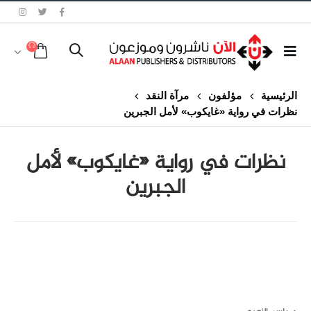
الرئيسية
مؤلفون
مرآة النقد
نظرات في رواية «غايكوب» لأمل الجبرين
نظرات في رواية «غايكوب» لأمل
الجبرين
class="inline-block portfolio-desc">portfolio
text