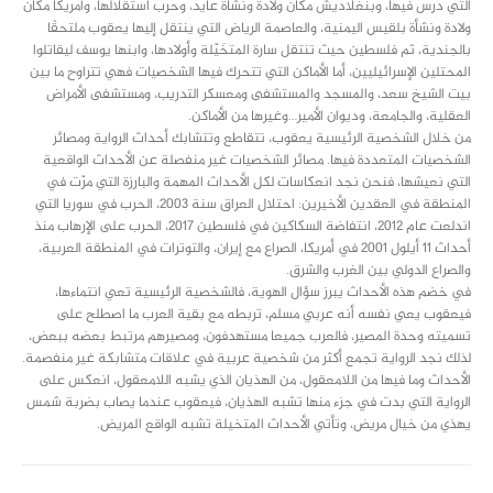
التي درس فيها، وبنغلاديش مكان ولادة ونشأة عايد، وحرب استقلالها، وأمريكا مكان
ولادة ونشأة بلقيس اليمنية، والعاصمة الرياض التي ينتقل إليها يعقوب ملتحقًا
بالجندية، ثم فلسطين حيث تنتقل سارة المتخَيّلة وأولادها، وابنها يوسف ليقاتلوا
المحتلين الإسرائيليين، أما الأماكن التي تتحرك فيها الشخصيات فهي تتراوح ما بين
بيت الشيخ سعد، والمسجد والمستشفى ومعسكر التدريب، ومستشفى الأمراض
العقلية، والجامعة، وديوان الأمير…وغيرها من الأماكن.
من خلال الشخصية الرئيسية يعقوب، تتقاطع وتتشابك أحداث الرواية ومصائر
الشخصيات المتعددة فيها. مصائر الشخصيات غير منفصلة عن الأحداث الواقعية
التي نعيشها، فنحن نجد انعكاسات لكل الأحداث المهمة والبارزة التي مرّت في
المنطقة في العقدين الأخيرين: احتلال العراق سنة 2003، الحرب في سوريا التي
اندلعت عام 2012، انتفاضة السكاكين في فلسطين 2017، الحرب على الإرهاب منذ
أحداث 11 أيلول 2001 في أمريكا، الصراع مع إيران، والتوترات في المنطقة العربية،
والصراع الدولي بين الغرب والشرق.
في خضم هذه الأحداث يبرز سؤال الهوية، فالشخصية الرئيسية تعي انتماءها،
فيعقوب يعي نفسه أنه عربي مسلم، تربطه مع بقية العرب ما اصطلح على
تسميته وحدة المصير، فالعرب جميعا مستهدفون، ومصيرهم مرتبط بعضه ببعض،
لذلك نجد الرواية تجمع أكثر من شخصية عربية في علاقات متشابكة غير منفصمة.
الأحداث وما فيها من اللامعقول، من الهذيان الذي يشبه اللامعقول، انعكس على
الرواية التي بدت في جزء منها تشبه الهذيان، فيعقوب عندما يصاب بضربة شمس
يهذي من خيال مريض، وتأتي الأحداث المتخيلة تشبه الواقع المريض.